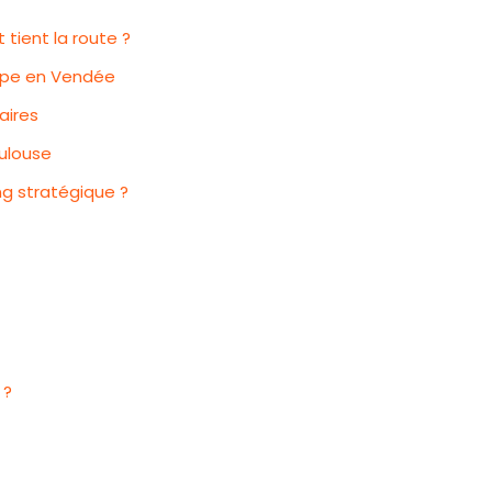
 tient la route ?
uipe en Vendée
aires
oulouse
g stratégique ?
 ?